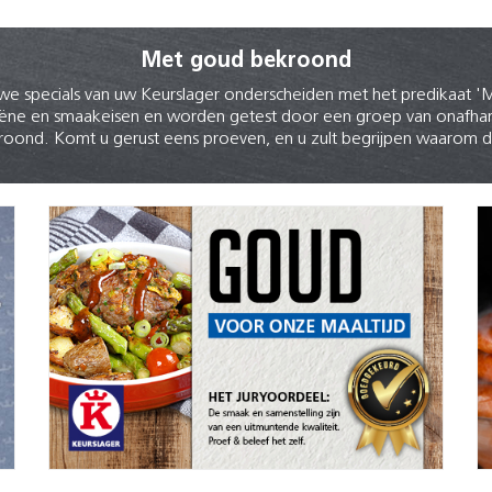
Met goud bekroond
euwe specials van uw Keurslager onderscheiden met het predika
ne en smaakeisen en worden getest door een groep van onafhankel
roond. Komt u gerust eens proeven, en u zult begrijpen waarom 