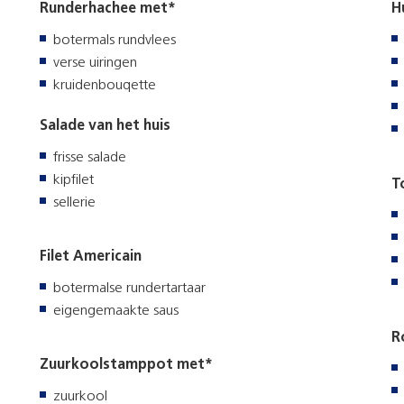
Runderhachee met*
H
botermals rundvlees
verse uiringen
kruidenbouqette
Salade van het huis
frisse salade
kipfilet
To
sellerie
Filet Americain
botermalse rundertartaar
eigengemaakte saus
R
Zuurkoolstamppot met*
zuurkool