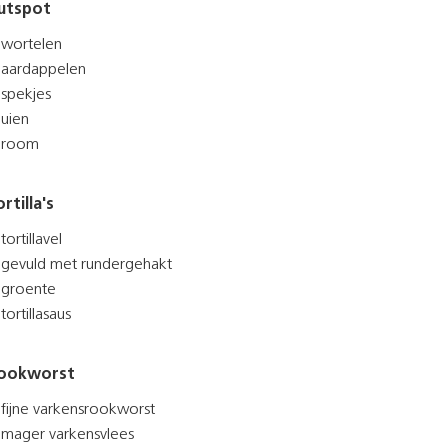
utspot
wortelen
aardappelen
spekjes
uien
room
rtilla's
tortillavel
gevuld met rundergehakt
groente
tortillasaus
ookworst
fijne varkensrookworst
mager varkensvlees