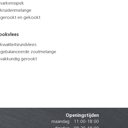
varkensspek
kruidenmelange
gerookt en gekookt
ookvlees
kwaliteitsrundvlees
gebalanceerde zoutmelange
vakkundig gerookt
Openingstijden
maandag
11:00
-
18:00