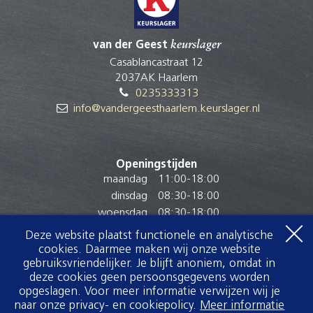
van der Geest
keurslager
Casablancastraat 12
2037AK Haarlem
0235333313
info@vandergeesthaarlem.keurslager.nl
Openingstijden
maandag
11:00
-
18:00
dinsdag
08:30
-
18:00
woensdag
08:30
-
18:00
donderdag
08:30
-
18:00
Deze website plaatst functionele en analytische
vrijdag
08:00
-
18:00
cookies. Daarmee maken wij onze website
zaterdag
08:00
-
17:00
gebruiksvriendelijker. Je blijft anoniem, omdat in
deze cookies geen persoonsgegevens worden
zondag
Gesloten
opgeslagen. Voor meer informatie verwijzen wij je
naar onze privacy- en cookiepolicy.
Meer informatie