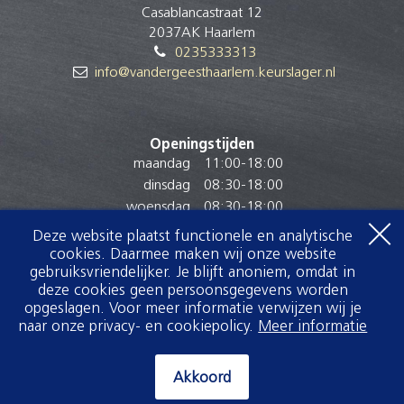
Casablancastraat 12
2037AK Haarlem
0235333313
info@vandergeesthaarlem.keurslager.nl
Openingstijden
maandag
11:00
-
18:00
dinsdag
08:30
-
18:00
woensdag
08:30
-
18:00
donderdag
08:30
-
18:00
Deze website plaatst functionele en analytische
vrijdag
08:00
-
18:00
cookies. Daarmee maken wij onze website
gebruiksvriendelijker. Je blijft anoniem, omdat in
zaterdag
08:00
-
17:00
deze cookies geen persoonsgegevens worden
zondag
Gesloten
opgeslagen. Voor meer informatie verwijzen wij je
naar onze privacy- en cookiepolicy.
Meer informatie
Akkoord
Akkoord