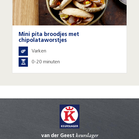
Mini pita broodjes met
chipolataworstjes
Varken
0-20 minuten
van der Geest
keurslager