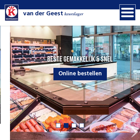
van der Geest
keurslager
Beste gemakkelijk & snel
Online bestellen