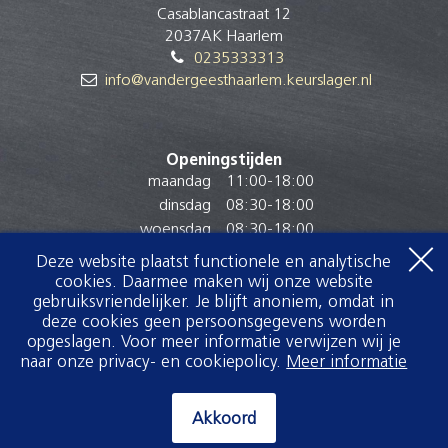
Casablancastraat 12
2037AK Haarlem
0235333313
info@vandergeesthaarlem.keurslager.nl
Openingstijden
maandag
11:00
-
18:00
dinsdag
08:30
-
18:00
woensdag
08:30
-
18:00
donderdag
08:30
-
18:00
Deze website plaatst functionele en analytische
vrijdag
08:00
-
18:00
cookies. Daarmee maken wij onze website
gebruiksvriendelijker. Je blijft anoniem, omdat in
zaterdag
08:00
-
17:00
deze cookies geen persoonsgegevens worden
zondag
Gesloten
opgeslagen. Voor meer informatie verwijzen wij je
naar onze privacy- en cookiepolicy.
Meer informatie
Akkoord
Akkoord