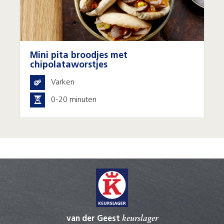
Mini pita broodjes met
chipolataworstjes
Varken
0-20 minuten
van der Geest
keurslager