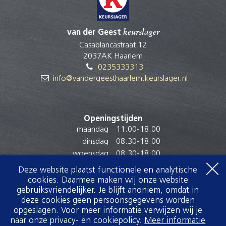
van der Geest
keurslager
Casablancastraat 12
2037AK Haarlem
0235333313
info@vandergeesthaarlem.keurslager.nl
Openingstijden
maandag
11:00
-
18:00
dinsdag
08:30
-
18:00
woensdag
08:30
-
18:00
donderdag
08:30
-
18:00
Deze website plaatst functionele en analytische
vrijdag
08:00
-
18:00
cookies. Daarmee maken wij onze website
zaterdag
08:00
-
17:00
gebruiksvriendelijker. Je blijft anoniem, omdat in
deze cookies geen persoonsgegevens worden
zondag
Gesloten
opgeslagen. Voor meer informatie verwijzen wij je
naar onze privacy- en cookiepolicy.
Meer informatie